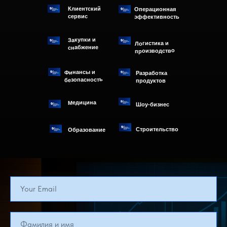
Клиентский
Операционная
сервис
эффективность
Закупки и
Логистика и
снабжение
производство
Финансы и
Разработка
безопасность
продуктов
Медицина
Шоу-бизнес
Строительство
Образование
Your Email
Фамилия и имя