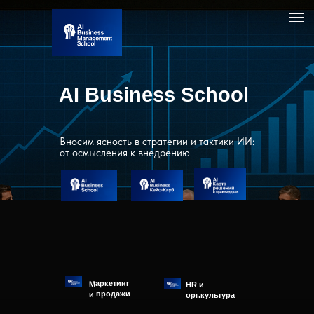
AI Business School
Вносим ясность в стратегии и тактики ИИ:
от осмысления к внедрению
Маркетинг
HR и
и продажи
орг.культура